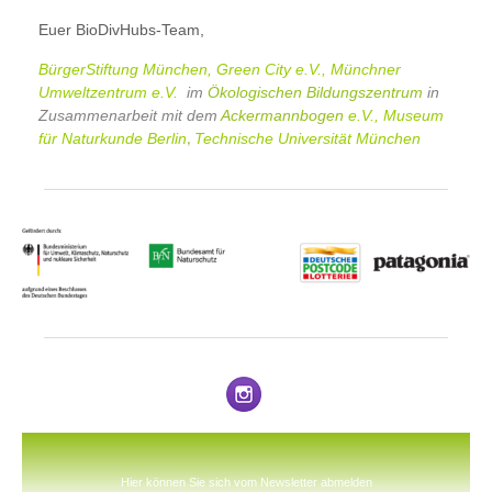
Euer BioDivHubs-Team,
BürgerStiftung München
,
Green City
e.V.,
Münchner
Umweltzentrum
e.V.
im
Ökologischen Bildungszentrum
in
Zusammenarbeit mit dem
Ackermannbogen
e.V.
,
Museum
für Naturkunde Berlin
Technische Universität München
,
Hier können Sie sich vom Newsletter abmelden