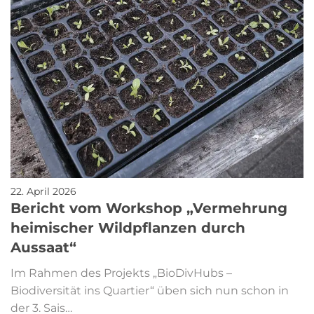
22. April 2026
Bericht vom Workshop „Vermehrung
heimischer Wildpflanzen durch
Aussaat“
Im Rahmen des Projekts „BioDivHubs –
Biodiversität ins Quartier“ üben sich nun schon in
der 3. Sais…