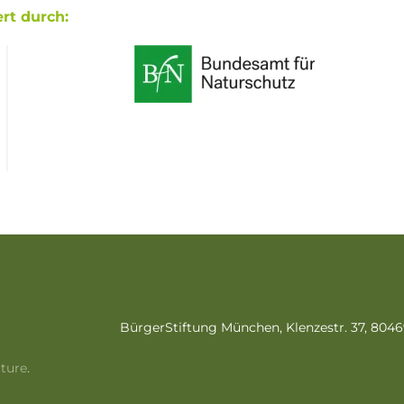
rt durch:
BürgerStiftung München, Klenzestr. 37, 80
lture
.