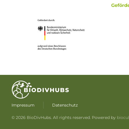
Geförde
Impressum
Datenschutz
©
2026
BioDivHubs. All rights reserved. Powered by
biocu