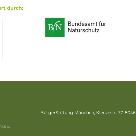
rt durch:
BürgerStiftung München, Klenzestr. 37, 80
lture
.