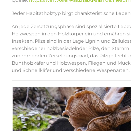
Quelle:
https://wertvollerwald.nabu-saar.de/filead
Jeder Habitatholztyp birgt charakteristische Leb
An jede Zersetzungsphase sind spezialisierte Leb
Holzwespen in den Holzkörper ein und ernähren sic
Insekten. Pilze sind in der Lage Lignin und Zellul
verschiedener holzbesiedelnder Pilze, den Stamm 
zunehmenden Zersetzungsgrad, das Pilzgeflecht d
Buntholzkäfer und Holzwespen, Fliegen und Mücken
und Schnellkäfer und verschiedene Wespenarten.