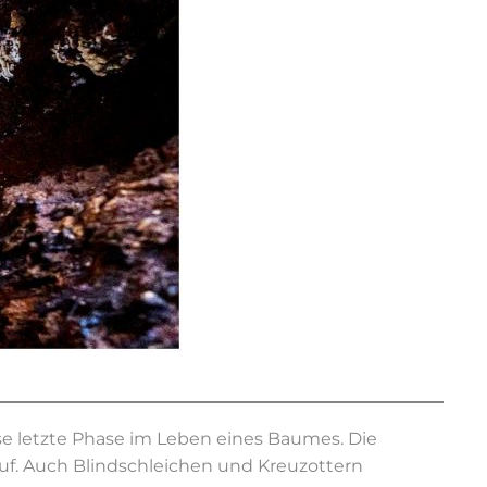
se letzte Phase im Leben eines Baumes. Die
f. Auch Blindschleichen und Kreuzottern