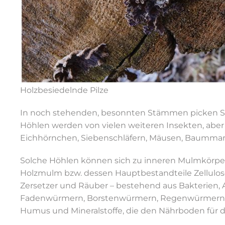
Holzbesiedelnde Pilze
In noch stehenden, besonnten Stämmen picken S
Höhlen werden von vielen weiteren Insekten, aber
Eichhörnchen, Siebenschläfern, Mäusen, Baummard
Solche Höhlen können sich zu inneren Mulmkörper
Holzmulm bzw. dessen Hauptbestandteile Zellulose
Zersetzer und Räuber – bestehend aus Bakterien, A
Fadenwürmern, Borstenwürmern, Regenwürmern, In
Humus und Mineralstoffe, die den Nährboden für