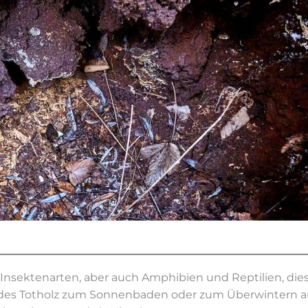
 Insektenarten, aber auch Amphibien und Reptilien, die
ndes Totholz zum Sonnenbaden oder zum Überwintern au