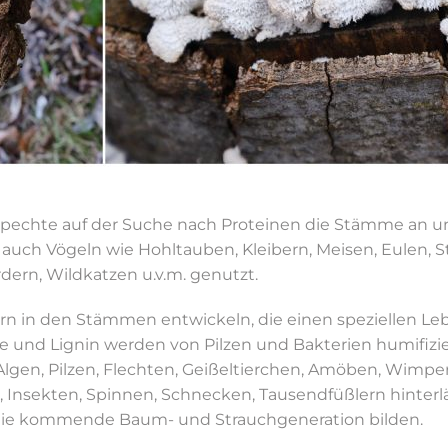
pechte auf der Suche nach Proteinen die Stämme an u
 auch Vögeln wie Hohltauben, Kleibern, Meisen, Eulen,
ern, Wildkatzen u.v.m. genutzt.
n in den Stämmen entwickeln, die einen speziellen Leb
 und Lignin werden von Pilzen und Bakterien humifizie
lgen, Pilzen, Flechten, Geißeltierchen, Amöben, Wimper
sekten, Spinnen, Schnecken, Tausendfüßlern hinterlä
 die kommende Baum- und Strauchgeneration bilden.