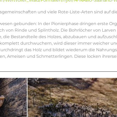
min/Wertvoller_Wald/Formalien/flyer/14-NABU-Saarland-W
ensgemeinschaften und viele Rote-Liste-Arten sind auf 
ewesen gebunden: In der Pionierphase dringen erste Or
h von Rinde und Splintholz. Die Bohrlöcher von Larven
ose, die Bestandteile des Holzes, abzubauen und aufzusch
komplett durchwuchern, wird dieser immer weicher und 
urchdringt das Holz und bildet wiederum die Nahrungsg
, Ameisen und Schmetterlingen. Diese locken ihrerseits