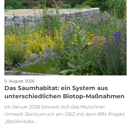
5. August 2026
Das Saumhabitat: ein System aus
unterschiedlichen Biotop-Maßnahmen
Im Januar 2026 bewarb sich das Münchner
Umwelt-Zentrum e.V. am ÖBZ mit dem BfN-Projekt
„BioDivHubs…