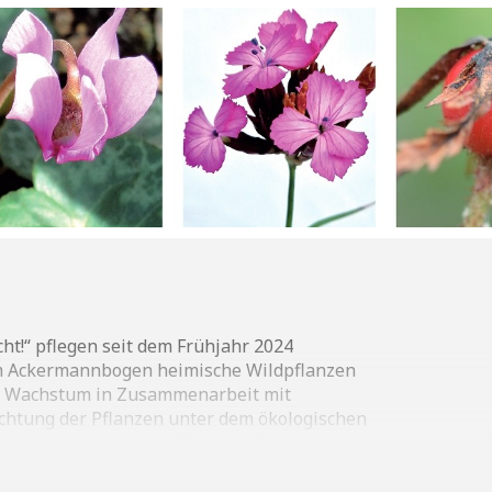
t!“ pflegen seit dem Frühjahr 2024
m Ackermannbogen heimische Wildpflanzen
n Wachstum in Zusammenarbeit mit
chtung der Pflanzen unter dem ökologischen
t unserer Schützlinge. Über das Balkonjahr
 Auswahl davon zeigen wir in dieser