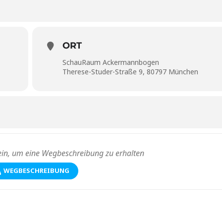
ORT
hr
SchauRaum Ackermannbogen
Therese-Studer-Straße 9, 80797 München
7 München
na Lindenberg · Sabine Schiefert · Clarissa Schneider
WEGBESCHREIBUNG