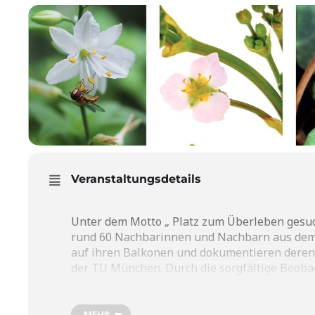
Veranstaltungsdetails
Unter dem Motto „ Platz zum Überleben gesuch
rund 60 Nachbarinnen und Nachbarn aus de
auf ihren Balkonen und dokumentieren dere
der TU München. Durch die sorgfältige Beoba
Aspekt begeisterten wir uns für die Schönhei
entstand eine große Vielfalt an Bildern. Eine
Ausstellung.
MEHR