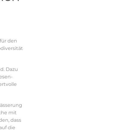
für den
diversität
d. Dazu
esen-
rtvolle
wässerung
che mit
den, dass
uf die