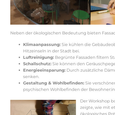
Neben der ökologischen Bedeutung bieten Fassad
Klimaanpassung:
Sie kühlen die Gebäudeo
Hitzeinseln in der Stadt bei.
Luftreinigung:
Begrünte Fassaden filtern Sta
Schallschutz:
Sie können den Geräuschpegel
Energieeinsparung:
Durch zusätzliche Dä
senken.
Gestaltung & Wohlbefinden:
Sie verschöner
psychischen Wohlbefinden der Bewohner:in
Der Workshop bo
zeigte, wie mit 
ökologisches Pot