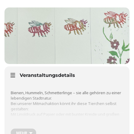
Veranstaltungsdetails
Bienen, Hummeln, Schmetterlinge – sie alle gehören zu einer
lebendigen Stadtnatur.
Bei unserer Mitmachaktion könnt ihr diese Tierchen selbst
gestalten:
Mit Linoldruck auf Papier oder mit bunter Kreide und großen
Schablonen direkt auf die Straße rund ums neue
Wildpflanzenbeet!
Ob groß oder klein – alle sind eingeladen, mitzumachen.
MEHR