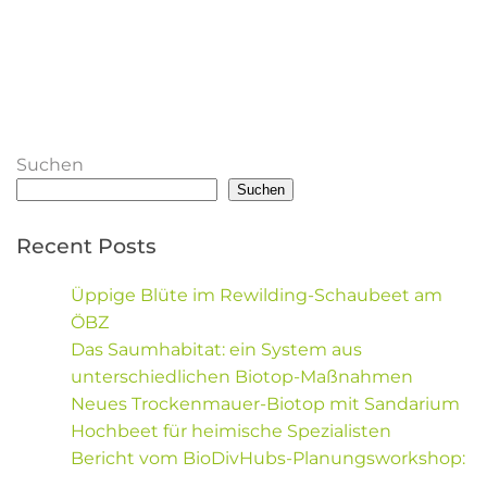
Veranstaltungsart: Führung
Veranstalter: MUZ
Kosten: Teilnahme kostenfrei
Verfügbare Plätze: 20
Infos und Anmeldung
Suchen
Suchen
Recent Posts
Üppige Blüte im Rewilding-Schaubeet am
ÖBZ
Das Saumhabitat: ein System aus
unterschiedlichen Biotop-Maßnahmen
Neues Trockenmauer-Biotop mit Sandarium
Hochbeet für heimische Spezialisten
Bericht vom BioDivHubs-Planungsworkshop: