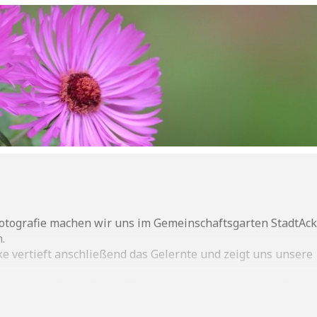
otografie machen wir uns im Gemeinschaftsgarten StadtAck
.
vertieft anschließend das Gelernte und zeigt uns unsere
rschutz auf dem Balkon?“
statt, und möchte dabei helfen, g
llen.
er:innen mit Kamera/Handy offen!