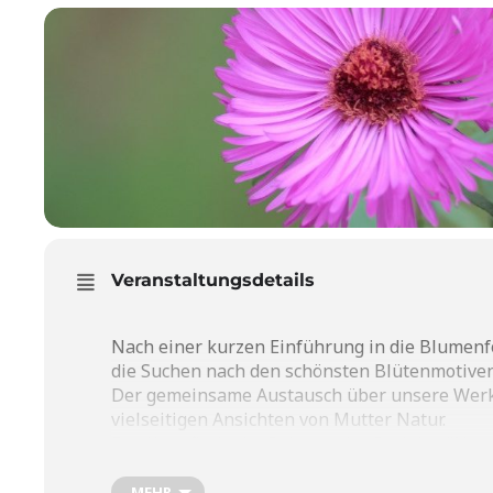
Veranstaltungsdetails
Nach einer kurzen Einführung in die Blumenf
die Suchen nach den schönsten Blütenmotiven
Der gemeinsame Austausch über unsere Werke 
vielseitigen Ansichten von Mutter Natur.
Der Kurs findet im Rahmen des Projekts
“Natu
Pflanzenbilder für die Dokumentation zu erste
Das Angebot ist aber für alle Blumenliebhab
MEHR