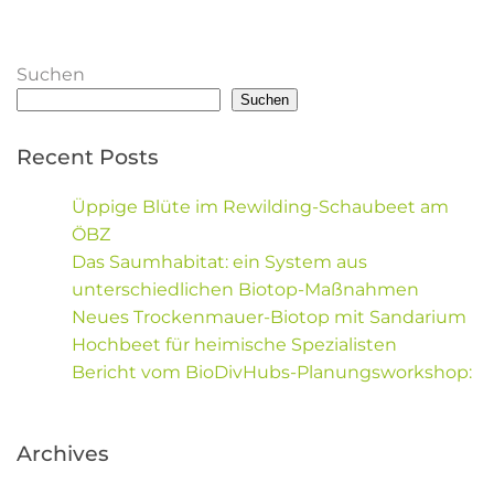
Treffpunkt: Traunsteiner Straße 1, 81549 München,
Suchen
Obergiesing https://maps.app.goo.gl/dmLvCxgHnkF8rHgz6
Suchen
Bitte eigenes Werkzeug und
Recent Posts
Handschuhe/Arbeitskleidung/Kopfbedeckung mitbringen
Üppige Blüte im Rewilding-Schaubeet am
Für Getränke und Snacks wird gesorgt!
ÖBZ
Das Saumhabitat: ein System aus
Ansprechperson: andreas.schultz@stwm.de
unterschiedlichen Biotop-Maßnahmen
Neues Trockenmauer-Biotop mit Sandarium
Hochbeet für heimische Spezialisten
Bericht vom BioDivHubs-Planungsworkshop:
Archives