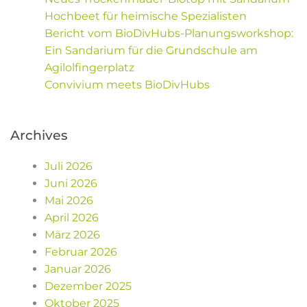
Hochbeet für heimische Spezialisten
Georg-Birk-Str. 14
Bericht vom BioDivHubs-Planungsworkshop:
München, 80797 Germany
Ein Sandarium für die Grundschule am
Agilolfingerplatz
Convivium meets BioDivHubs
Bild: Perlmuttfalter an Wasserdost, von Martin Lell
Archives
Juli 2026
Juni 2026
Mai 2026
April 2026
März 2026
Februar 2026
Januar 2026
Dezember 2025
Oktober 2025