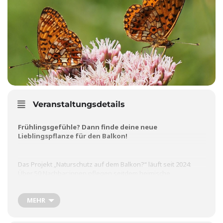
Veranstaltungsdetails
Frühlingsgefühle? Dann finde deine neue
Lieblingspflanze für den Balkon!
Das Projekt
„Naturschutz auf dem Balkon?“
läuft seit 2024:
Über 50 Nachbar:innen pflegen seitdem heimische
Wildpflanzen auf ihren Balkonen – zur Freude der
Nachbarschaft und der Insektenwelt. Nach den bisherigen
Erfahrungen erweitern wir nun die Artenauswahl und
MEHR
möchten auch neue Leute zum Mitmachen gewinnen.