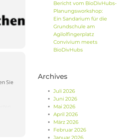
Bericht vom BioDivHubs-
Planungsworkshop:
Ein Sandarium für die
Grundschule am
Agilolfingerplatz
Convivium meets
BioDivHubs
Archives
en Sie
Juli 2026
Juni 2026
arten
Mai 2026
onnig-
April 2026
 und
März 2026
Februar 2026
r
Januar 2026