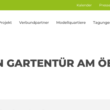
Kalender
Press
Projekt
Verbundpartner
Modellquartiere
Tagunge
N GARTENTÜR AM Ö