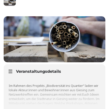
DEZ
Veranstaltungsdetails
Im Rahmen des Projekts „
Biodiversität ins Quartier
“ laden wir
lokale Akteur:innen und Bewohner:innen aus Giesing zum
Netzwerktreffen ein. Gemeinsam möchten wir mit Euch Ideen
entwickeln, um die Stadtnatur in Giesing weiter zu fördern. Im
Mittelpunkt stehen die Fragen: Welche Workshops, Aktionen
und Projekte können wir bei und mit lokalen Einrichtungen