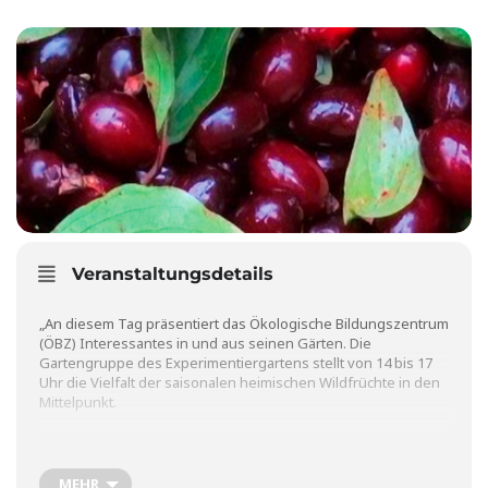
Veranstaltungsdetails
„An diesem Tag präsentiert das Ökologische Bildungszentrum
(ÖBZ) Interessantes in und aus seinen Gärten. Die
Gartengruppe des Experimentiergartens stellt von 14 bis 17
Uhr die Vielfalt der saisonalen heimischen Wildfrüchte in den
Mittelpunkt.
Die Bohnengruppe nimmt die aktuelle Saatguternte der
Bohnensorten entgegen, die heuer im Rahmen des Projekts
MEHR