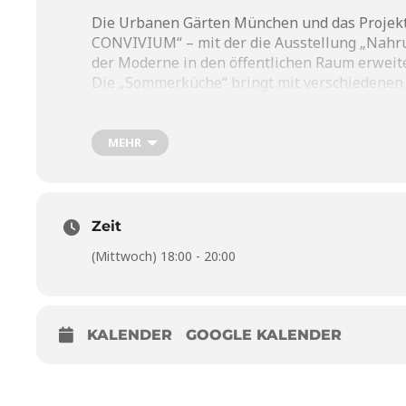
Die Urbanen Gärten München und das Projek
CONVIVIUM“ – mit der die Ausstellung „Nahr
der Moderne in den öffentlichen Raum erweite
Die „Sommerküche“ bringt mit verschiedenen
Diskussionen Fragestellungen zu Saatgut, Bod
diesen prominenten Platz im Kunstareal zwis
MEHR
Mittwoch 18:00-20:00 Uhr
Ruth Mahla und Dr. Robert Jende l Urbane Gär
Über die Potenziale städtischer Gemeinschaft
Zeit
ins Gespräch kommen.
Anmeldung:
(Mittwoch) 18:00 - 20:00
info@urbane-gaerten-muenchen.
KALENDER
GOOGLE KALENDER