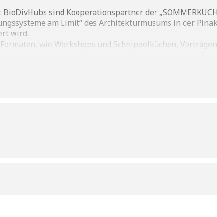
t BioDivHubs sind Kooperationspartner der „SOMMERKÜCH
ungssysteme am Limit“ des Architekturmusums in der Pina
rt wird.
 Formaten, wie Workshops und Schnippelküchen, Vorträge
en, Wasser und Verantwortung in die Mitte der Gesellschaf
chen Pinakothek, Museum Brandhorst und Pavillon 333.
ten und anstiftung
sgärten als Orte von Biodiversität, Begegnung und essbarer
de